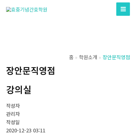
콘
텐
Mai
츠
Men
로
건
너
뛰
홈
학원소개
장안문직영점
기
장안문직영점
강의실
작성자
관리자
작성일
2020-12-23 03:11