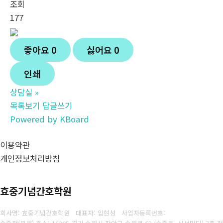
조회
177
좋아요
0
싫어요
0
인쇄
상담실
»
목록보기
답글쓰기
Powered by KBoard
이용약관
개인정보처리방침
효중기념간호학원
회사명: 효중기념간호학원 대표자: 임현성
사업자등록번호: