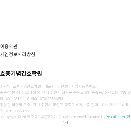
이용약관
개인정보처리방침
효중기념간호학원
회사명: 효중기념간호학원 대표자: 임현성
사업자등록번호:
송죽점(본원) 주소: 16305 경기 수원시 장안구 송원로 63 (송죽동, 신성빌딩) 7층 전
화: 031-251-1110 팩스: 070-8966-8531
장안문 직영점 주소: 경기 수원시 장안구 정조로 925, 4층 전화: 031-251-1110 팩
스: 070-8966-8531
Copyright © 2025 효중기념간호학원. All rights reserved.
Created by
Yescall.com
[
관
리자
]