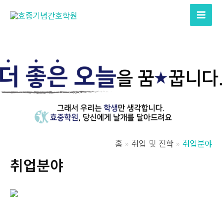
콘
텐
Mai
츠
Men
로
건
너
뛰
기
홈
취업 및 진학
취업분야
취업분야