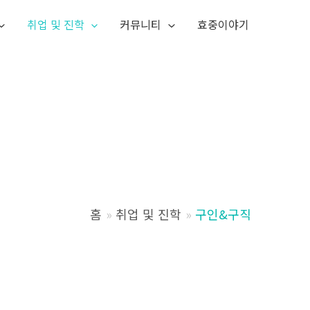
취업 및 진학
커뮤니티
효중이야기
홈
취업 및 진학
구인&구직