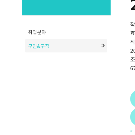
취업분야
구인&구직
2
6
«