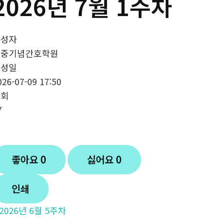
2026년 7월 1주차
작성자
효중기념간호학원
작성일
026-07-09 17:50
조회
7
좋아요
0
싫어요
0
인쇄
2026년 6월 5주차