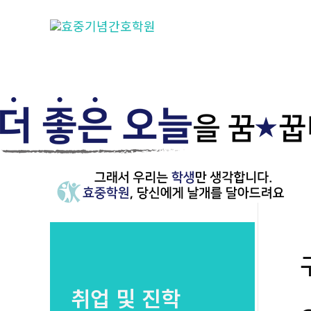
콘
텐
츠
로
건
너
뛰
기
취업 및 진학