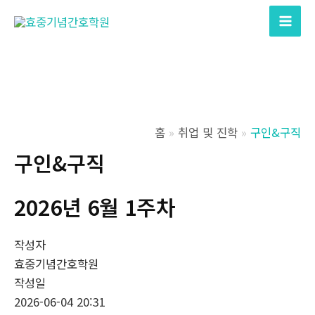
콘
텐
Mai
츠
Men
로
건
너
뛰
홈
취업 및 진학
구인&구직
기
구인&구직
2026년 6월 1주차
작성자
효중기념간호학원
작성일
2026-06-04 20:31