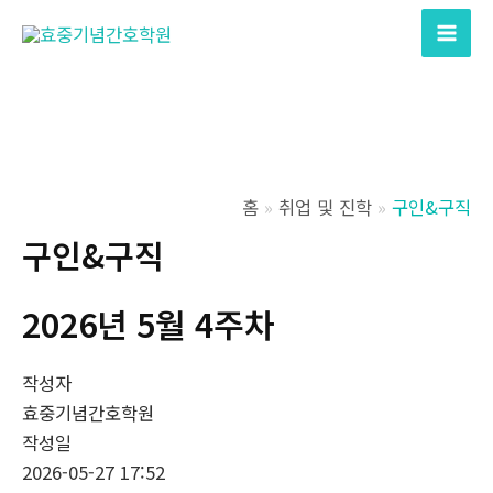
콘
텐
Mai
츠
Men
로
건
너
뛰
홈
취업 및 진학
구인&구직
기
구인&구직
2026년 5월 4주차
작성자
효중기념간호학원
작성일
2026-05-27 17:52