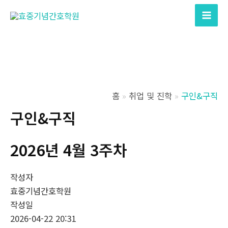
콘
텐
Mai
츠
Men
로
건
너
뛰
홈
취업 및 진학
구인&구직
기
구인&구직
2026년 4월 3주차
작성자
효중기념간호학원
작성일
2026-04-22 20:31