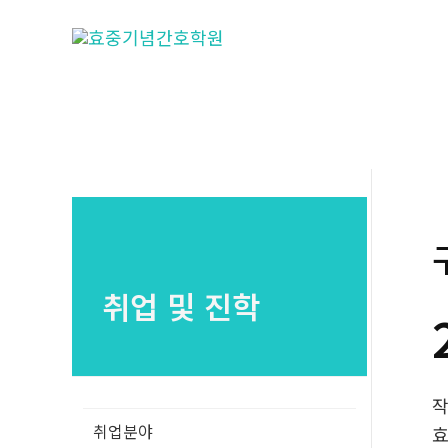
콘
텐
츠
로
건
너
뛰
기
취업 및 진학
취업분야