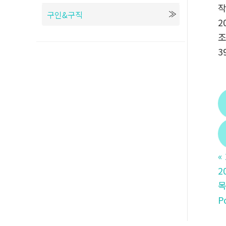
구인&구직
2
3
«
2
P