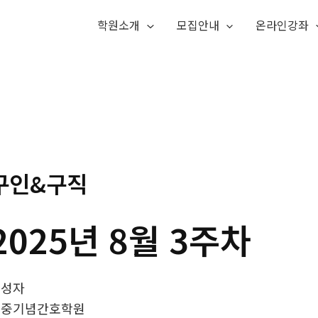
학원소개
모집안내
온라인강좌
구인&구직
2025년 8월 3주차
작성자
효중기념간호학원