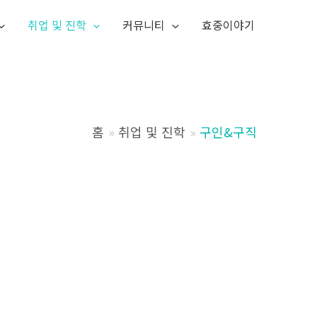
취업 및 진학
커뮤니티
효중이야기
홈
취업 및 진학
구인&구직